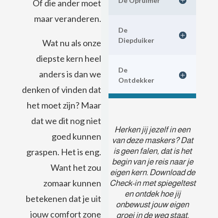
De Opruimer
Of die ander moet
maar veranderen.
De
Diepduiker
Wat nu als onze
diepste kern heel
De
anders is dan we
Ontdekker
denken of vinden dat
het moet zijn? Maar
dat we dit nog niet
Herken jij jezelf in een
goed kunnen
van deze maskers? Dat
is geen falen, dat is het
graspen. Het is eng.
begin van je reis naar je
Want het zou
eigen kern. Download de
zomaar kunnen
Check-in met spiegeltest
en ontdek hoe jij
betekenen dat je uit
onbewust jouw eigen
jouw comfort zone
groei in de weg staat.