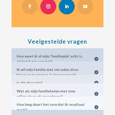
Veelgestelde vragen
Hoe weet ik of mijn 'familiepijn' echt is,
of dat ik me aanstel?
Ik wil mijn familie niet verraden door
hierover te praten. Is dat normaal?
Is dit therapie?
Wat als mijn familieleden niet mee
willen doen of veranderen?
Hoe lang duurt het voordat ik resultaat
merk?