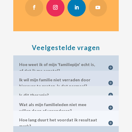
Veelgestelde vragen
Hoe weet ik of mijn 'familiepijn' echt is,
of dat ik me aanstel?
Ik wil mijn familie niet verraden door
hierover te praten. Is dat normaal?
Is dit therapie?
Wat als mijn familieleden niet mee
willen doen of veranderen?
Hoe lang duurt het voordat ik resultaat
merk?