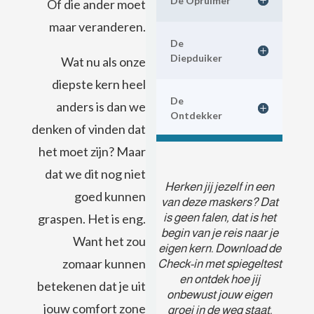
De Opruimer
Of die ander moet
maar veranderen.
De
Diepduiker
Wat nu als onze
diepste kern heel
De
anders is dan we
Ontdekker
denken of vinden dat
het moet zijn? Maar
dat we dit nog niet
Herken jij jezelf in een
goed kunnen
van deze maskers? Dat
is geen falen, dat is het
graspen. Het is eng.
begin van je reis naar je
Want het zou
eigen kern. Download de
zomaar kunnen
Check-in met spiegeltest
en ontdek hoe jij
betekenen dat je uit
onbewust jouw eigen
jouw comfort zone
groei in de weg staat.