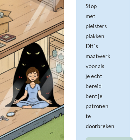
Stop
met
pleisters
plakken.
Dit is
maatwerk
voor als
je echt
bereid
bent je
patronen
te
doorbreken.