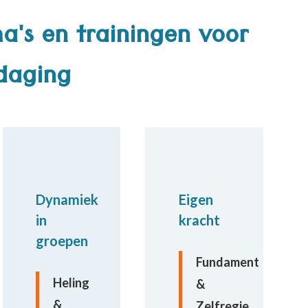
's en trainingen voor
tdaging
Dynamiek
Eigen
in
kracht
groepen
Fundament
Heling
&
&
Zelfregie