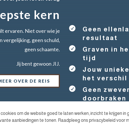
epste kern

Geen ellenl
lt ervaren. Niet over wie je
resultaat
n vergelijking, geen schuld,

Graven in he
geen schaamte.
tijd
Jij bent gewoon JIJ.

Jouw unieke
het verschil
MEER OVER DE REIS

Geen zwever
doorbraken
ookies om de website goed te laten werken, inzicht te krijgen in g
relevante aanbiedingen te tonen. Raadpleeg ons privacybeleid voor 