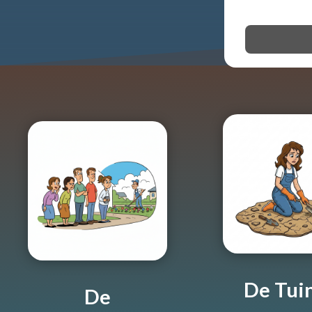
De Tui
De