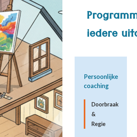
Programma
iedere ui
Persoonlijke
coaching
Doorbraak
&
Regie