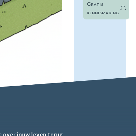
Gratis
kennismaking
 over jouw leven terug