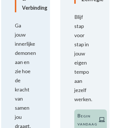
Verbinding
Blijf
Ga
stap
jouw
voor
innerlijke
stap in
demonen
jouw
aan en
eigen
zie hoe
tempo
de
aan
kracht
jezelf
van
werken.
samen
Begin
jou
vandaag
draagt.