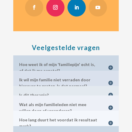
Veelgestelde vragen
Hoe weet ik of mijn 'familiepijn' echt is,
of dat ik me aanstel?
Ik wil mijn familie niet verraden door
hierover te praten. Is dat normaal?
Is dit therapie?
Wat als mijn familieleden niet mee
willen doen of veranderen?
Hoe lang duurt het voordat ik resultaat
merk?