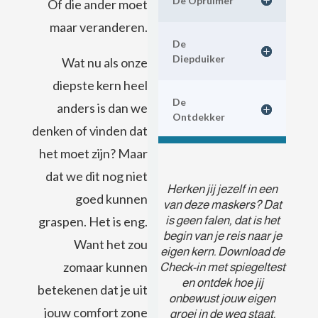
De Opruimer
Of die ander moet
maar veranderen.
De
Diepduiker
Wat nu als onze
diepste kern heel
De
anders is dan we
Ontdekker
denken of vinden dat
het moet zijn? Maar
dat we dit nog niet
Herken jij jezelf in een
goed kunnen
van deze maskers? Dat
is geen falen, dat is het
graspen. Het is eng.
begin van je reis naar je
Want het zou
eigen kern. Download de
zomaar kunnen
Check-in met spiegeltest
en ontdek hoe jij
betekenen dat je uit
onbewust jouw eigen
jouw comfort zone
groei in de weg staat.